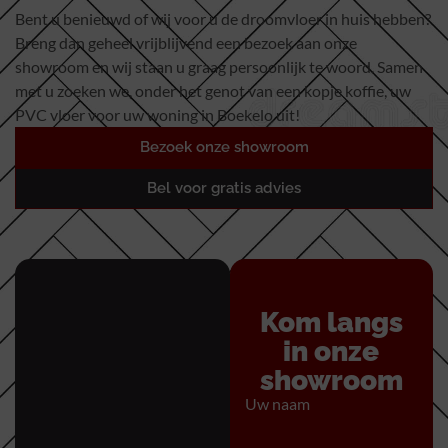
Bent u benieuwd of wij voor u de droomvloer in huis hebben?
Breng dan geheel vrijblijvend een bezoek aan onze
showroom en wij staan u graag persoonlijk te woord. Samen
met u zoeken we, onder het genot van een kopje koffie, uw
PVC vloer voor uw woning in Boekelo uit!
Bezoek onze showroom
Bel voor gratis advies
Kom langs
in onze
showroom
Uw naam