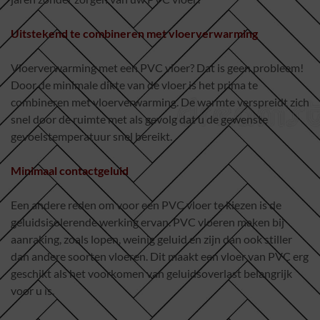
Uitstekend te combineren met vloerverwarming
Vloerverwarming met een PVC vloer? Dat is geen probleem!
Door de minimale dikte van de vloer is het prima te
combineren met vloerverwarming. De warmte verspreidt zich
snel door de ruimte met als gevolg dat u de gewenste
gevoelstemperatuur snel bereikt.
Minimaal contactgeluid
Een andere reden om voor een PVC vloer te kiezen is de
geluidsisolerende werking ervan. PVC vloeren maken bij
aanraking, zoals lopen, weinig geluid en zijn dan ook stiller
dan andere soorten vloeren. Dit maakt een vloer van PVC erg
geschikt als het voorkomen van geluidsoverlast belangrijk
voor u is.