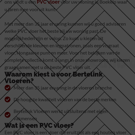
ons vindt u een
voor uw woning in Boekelo waar
PVC vloer
u jaren mee vooruit kunt.
Met meer dan 35 jaar ervaring kunnen wij u goed adviseren
welke PVC vloer het beste bij uw woning past. De
mogelijkheden zijn er volop. Zo kunt u kiezen uit
verschillende kleuren en legpatronen, zoals een visgraat
vloer, Hongaarse punt en meer. Voor het bekijken van de
complete collectie komt u langs in onze showroom, wij kiezen
graag samen met u de beste PVC vloer uit.
Waarom kiest u voor Bertelink
Vloeren?
Meer dan 35 jaar ervaring in de vloeren branche
De hoogste kwaliteit vloeren van de beste merken
Bertelink Vloeren werkt uitsluitend met eigen
vakmensen
Wat is een PVC vloer?
Een PVC vloer is een vloer die eruitziet als een houten vloer