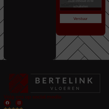
deze inhoud in te
schakelen
Verstuur
Volg ons op social media