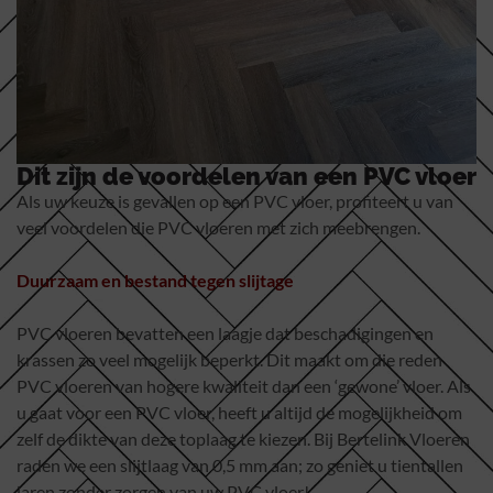
Dit zijn de voordelen van een PVC vloer
Als uw keuze is gevallen op een PVC vloer, profiteert u van
veel voordelen die PVC vloeren met zich meebrengen.
Duurzaam en bestand tegen slijtage
PVC vloeren bevatten een laagje dat beschadigingen en
krassen zo veel mogelijk beperkt. Dit maakt om die reden
PVC vloeren van hogere kwaliteit dan een ‘gewone’ vloer. Als
u gaat voor een PVC vloer, heeft u altijd de mogelijkheid om
zelf de dikte van deze toplaag te kiezen. Bij Bertelink Vloeren
raden we een slijtlaag van 0,5 mm aan; zo geniet u tientallen
jaren zonder zorgen van uw PVC vloer!