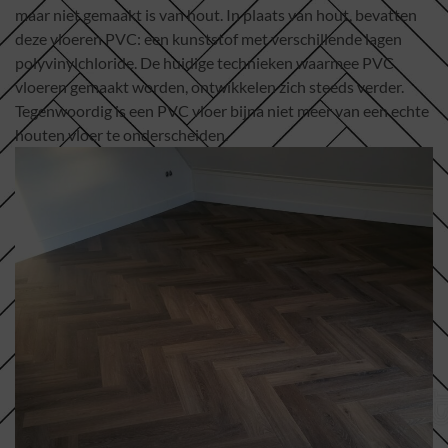
maar niet gemaakt is van hout. In plaats van hout, bevatten
deze vloeren PVC: een kunststof met verschillende lagen
polyvinylchloride. De huidige technieken waarmee PVC
vloeren gemaakt worden, ontwikkelen zich steeds verder.
Tegenwoordig is een PVC vloer bijna niet meer van een echte
houten vloer te onderscheiden.