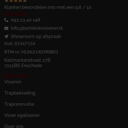
Klanten beoordelen ons met een 9.8 / 10
Contact
053 23 40 148
info@bertelinkvloeren.nl
Showroom op afspraak
KvK: 81567154
BTW nr: NL862140390B01
Kalimantanstraat 27B
7212BS Enschede
Diensten
Vloeren
Trapbekleding
Traprenovatie
Vloer egaliseren
Over ons