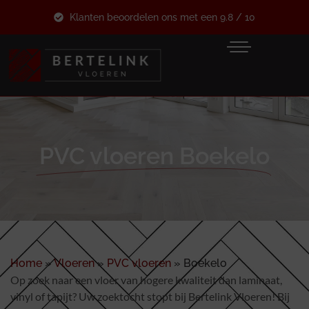
Klanten beoordelen ons met een 9.8 / 10
PVC vloeren Boekelo
Home
»
Vloeren
»
PVC vloeren
»
Boekelo
Op zoek naar een vloer van hogere kwaliteit dan laminaat,
vinyl of tapijt? Uw zoektocht stopt bij Bertelink Vloeren! Bij