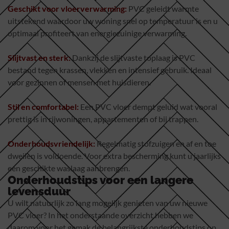
Geschikt voor vloerverwarming:
PVC geleidt warmte
uitstekend waardoor uw woning snel op temperatuur is en u
optimaal profiteert van energiezuinige verwarming.
Slijtvast en sterk:
Dankzij de slijtvaste toplaag is PVC
bestand tegen krassen, vlekken en intensief gebruik. Ideaal
voor gezinnen of mensen met huisdieren.
Stil en comfortabel:
Een PVC vloer dempt geluid wat vooral
prettig is in rijwoningen, appartementen of bij trappen.
Onderhoudsvriendelijk:
Regelmatig stofzuigen en af en toe
dweilen is voldoende. Voor extra bescherming kunt u jaarlijks
een geschikte waslaag aanbrengen.
Onderhoudstips voor een langere
levensduur
U wilt natuurlijk zo lang mogelijk genieten van uw nieuwe
PVC vloer? In het onderstaande overzicht hebben we
daarom voor het gemak de belangrijkste onderhoudstips op