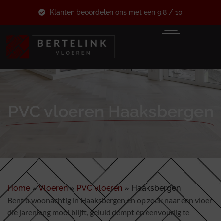
Klanten beoordelen ons met een 9.8 / 10
PVC vloeren Haaksbergen
Home
»
Vloeren
»
PVC vloeren
»
Haaksbergen
Bent u woonachtig in Haaksbergen en op zoek naar een vloer
die jarenlang mooi blijft, geluid dempt én eenvoudig te