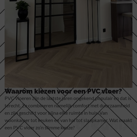
Waarom kiezen voor een PVC vloer?
PVC vloeren zijn de laatste jaren ongekend populair en dat is
terecht. Ze combineren namelijk comfort met duurzaamheid
en zijn geschikt voor bijna elke ruimte in huis. Van
woonkamer tot keuken en van hal tot slaapkamer. Wat maakt
een PVC vloer zo’n slimme keuze?