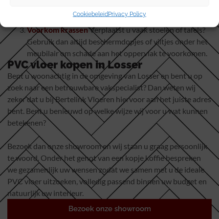
levensduur.
Cookiebeleid
Privacy Policy
Voorkom krassen
Verplaatst u vaak stoelen of tafels?
Gebruik dan altijd beschermdopjes of viltjes onder het
meubilair om schade aan het oppervlak te voorkomen.
PVC vloer kopen in Losser
Bent u woonachtig in de omgeving van Losser en bent u op
zoek naar een betrouwbare vakspecialist? Dan weten wij
zeker dat u bij Bertelink Vloeren hiervoor aan het juiste adres
bent. Bent u benieuwd op welke wijze wij voor u wat kunnen
betekenen?
Bezoek dan onze showroom en wij staan u graag persoonlijk
te woord. Onder het genot van een kopje koffie bespreken
we gezamenlijk uw wensen zodat we samen met u de ideale
PVC vloer uitzoeken, volledig passend binnen uw budget en
natuurlijk uw interieur.
Bezoek onze showroom