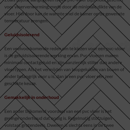
voor vloerverwarming, mede door de minimale dikte van de
vloer. Hierdoor kan de warmte snel de kamer op de gewenste
temperatuur brengen.
Geluidsisolerend
Een veelvoorkomende reden om te kiezen voor een pvc-vloer
is de geluidsisolerende werking ervan. Pvc-vloeren maken
minimaal contactgeluid en zijn aanzienlijk stiller dan andere
vloertypen. Als het vermijden van loopgeluiden van boven of
onder belangrijk voor u is, dan is een pvc-vloer een zeer
geschikte keuze.
Gemakkelijk in onderhoud
Een ander bijkomend voordeel van een pvc vloer is het
geringe onderhoud dat nodig is. Regelmatig stofzuigen
volstaat grotendeels. Dweilen is slechts eens in de twee