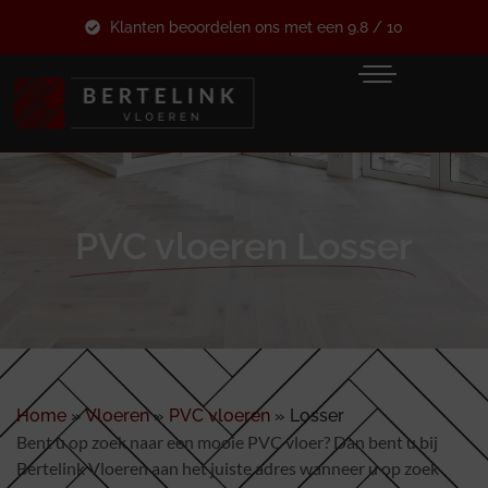
Klanten beoordelen ons met een 9.8 / 10
PVC vloeren Losser
Home
»
Vloeren
»
PVC vloeren
»
Losser
Bent u op zoek naar een mooie PVC vloer? Dan bent u bij
Bertelink Vloeren aan het juiste adres wanneer u op zoek