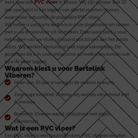
bent naar een
in Losser. Wij zijn al meer dan 35
PVC vloer
jaar specialist in het leggen van allerlei soorten vloeren,
waaronder natuurlijk de populaire PVC vloer.
Wij heten u van harte welkom in onze showroom om samen
met u uw droomvloer uit te zoeken. Daarnaast bent u voor
het leggen van uw vloer uiteraard ook bij ons aan het juiste
adres. Wij werken uitsluitend met eigen vakmensen. De
gezichten die u in onze showroom verwelkomen komen ook
bij u de vloer leggen.
Waarom kiest u voor Bertelink
Vloeren?
Meer dan 35 jaar ervaring in de vloeren branche
Zeer hoge kwaliteit vloeren, wij werken uitsluitend met
A-merken
Bertelink Vloeren werkt uitsluitend met eigen
vakmensen
Wat is een PVC vloer?
Een PVC vloer is een houtvrije vloer. PVC vloeren worden