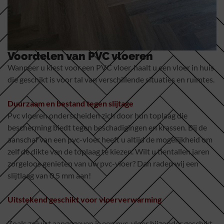
Voordelen van PVC vloeren
Wanneer u kiest voor een PVC vloer, haalt u een vloer in huis
die geschikt is voor tal van verschillende situaties en ruimtes.
Duurzaam en bestand tegen slijtage
Pvc vloeren onderscheiden zich door hun toplaag die
bescherming biedt tegen beschadigingen en krassen. Bij de
aanschaf van een pvc-vloer heeft u altijd de mogelijkheid om
zelf de dikte van de toplaag te kiezen. Wilt u tientallen jaren
zorgeloos genieten van uw pvc-vloer? Dan raden wij een
slijtlaag van 0,5 mm aan!
Uitstekend geschikt voor vloerverwarming
Zoals zojuist aangegeven is een pvc-vloer bijzonder geschikt